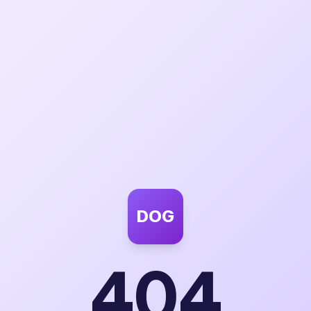
DOG
404