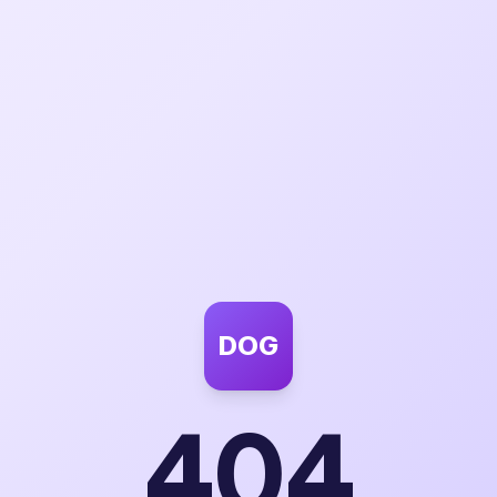
DOG
404